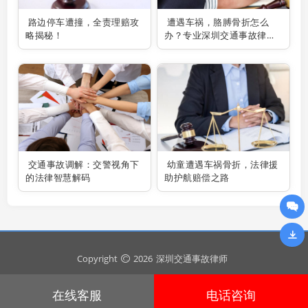
路边停车遭撞，全责理赔攻
遭遇车祸，胳膊骨折怎么
略揭秘！
办？专业深圳交通事故律师
助你维权
交通事故调解：交警视角下
幼童遭遇车祸骨折，法律援
的法律智慧解码
助护航赔偿之路
Copyright
2026
深圳交通事故律师
在线客服
电话咨询
粤ICP备2024295643号
安全运行
895
天