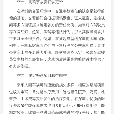
**一、明确事故责任认定**
在深圳的交通环境中，交通事故责任的认定是获得赔
偿的基础。交警部门会根据现场勘查、证人证言、监控视
频等多方面证据来确定各方的责任比例。如果对方驾驶员
存在闯红灯、超速、酒驾等违法行为，那么其很可能承担
主要甚至全部责任。例如，在某起典型的深圳街头车祸案
例中，一辆私家车闯红灯与正常行驶的公交车相撞，导致
公交车上的多名乘客受伤。经交警调查认定，私家车驾驶
员负事故的全部责任，这就为后续乘客的赔偿诉求提供了
有力的依据。
**二、确定赔偿项目和范围**
乘车人因车祸可能遭受的损失多样，相应的赔偿项目
也较为丰富。首先是医疗费用，这包括住院费、药费、检
查费、手术费等实际发生的治疗费用。在深圳，优质的医
疗资源虽然能保障伤者得到及时治疗，但医疗费用也可能
相对较高。比如一些进口药品或先进的治疗手段，都可能