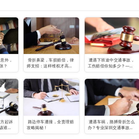
通意外，
骨折鼻梁，车损赔偿，律
遭遇下班途中交通事故，
张？
师支招：这样维权才高
工伤赔偿你知多少？——
效！
深圳交通事故律师为你解
疑答惑！
责方起诉
路边停车遭撞，全责理赔
遭遇车祸，胳膊骨折怎么
该谁买
攻略揭秘！
办？专业深圳交通事故律
师助你维权