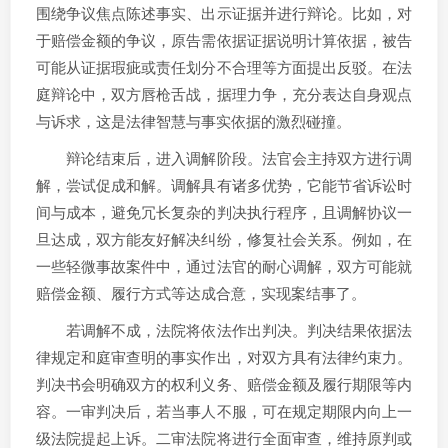
围绕争议焦点陈述事实、出示证据并进行辩论。比如，对
于赔偿金额的争议，原告需依据证据说明计算依据，被告
可能从证据瑕疵或责任划分不合理等方面提出反驳。在法
庭辩论中，双方唇枪舌战，据理力争，充分表达自身观点
与诉求，这是法律智慧与事实依据的激烈碰撞。
辩论结束后，进入调解阶段。法官会主持双方进行调
解，尝试促成和解。调解具有诸多优势，它能节省诉讼时
间与成本，避免冗长复杂的判决执行程序，且调解协议一
旦达成，双方能友好解决纠纷，修复社会关系。例如，在
一些轻微事故案件中，通过法官的耐心调解，双方可能就
赔偿金额、履行方式等达成合意，实现案结事了。
若调解不成，法院将依法作出判决。判决结果依据法
律规定和庭审查明的事实作出，对双方具有法律约束力。
判决书会明确双方的权利义务、赔偿金额及履行期限等内
容。一审判决后，若当事人不服，可在规定期限内向上一
级法院提起上诉。二审法院将进行全面审查，维持原判或