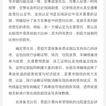
等关键问题达成一致。在事故发生后，当事人应第一时间
报警，交警会及时赶赴现场勘查、记录情况并出具交通事
故责任认定书。这份认定书是后续诉讼中至关重要的证
据，明确划分了各方在事故中的责任比例，直接关系到赔
偿责任的承担。例如，若一方被认定为主要责任，那么其
在赔偿中需承担较大比例；若为同等责任，则双方按相同
比例分担损失。
确定责任后，受损方需收集各类证据以支持自己的诉
求。这包括医疗诊断证明、病历、住院发票、车辆维修清
单与发票、交通费用票据、误工证明以及伤残鉴定报告
等。这些证据如同构建大厦的基石，全面且准确地反映了
事故造成的损害程度与经济损失，是要求赔偿的有力支
撑。比如，医疗诊断证明能清晰呈现伤者的受伤状况，而
伤残鉴定报告则确定了因事故导致的残疾等级，进而依据
相关标准计算出残疾赔偿金等具体数额。
在准备充分后，受损方要向有管辖权的法院递交起诉