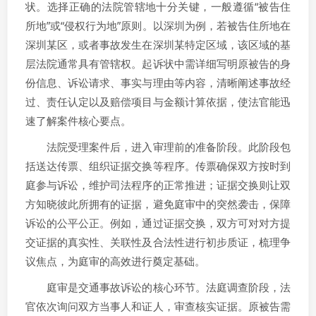
状。选择正确的法院管辖地十分关键，一般遵循“被告住
所地”或“侵权行为地”原则。以深圳为例，若被告住所地在
深圳某区，或者事故发生在深圳某特定区域，该区域的基
层法院通常具有管辖权。起诉状中需详细写明原被告的身
份信息、诉讼请求、事实与理由等内容，清晰阐述事故经
过、责任认定以及赔偿项目与金额计算依据，使法官能迅
速了解案件核心要点。
法院受理案件后，进入审理前的准备阶段。此阶段包
括送达传票、组织证据交换等程序。传票确保双方按时到
庭参与诉讼，维护司法程序的正常推进；证据交换则让双
方知晓彼此所拥有的证据，避免庭审中的突然袭击，保障
诉讼的公平公正。例如，通过证据交换，双方可对对方提
交证据的真实性、关联性及合法性进行初步质证，梳理争
议焦点，为庭审的高效进行奠定基础。
庭审是交通事故诉讼的核心环节。法庭调查阶段，法
官依次询问双方当事人和证人，审查核实证据。原被告需