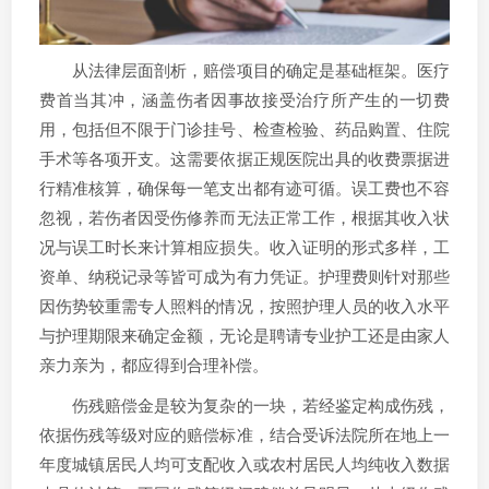
从法律层面剖析，赔偿项目的确定是基础框架。医疗
费首当其冲，涵盖伤者因事故接受治疗所产生的一切费
用，包括但不限于门诊挂号、检查检验、药品购置、住院
手术等各项开支。这需要依据正规医院出具的收费票据进
行精准核算，确保每一笔支出都有迹可循。误工费也不容
忽视，若伤者因受伤修养而无法正常工作，根据其收入状
况与误工时长来计算相应损失。收入证明的形式多样，工
资单、纳税记录等皆可成为有力凭证。护理费则针对那些
因伤势较重需专人照料的情况，按照护理人员的收入水平
与护理期限来确定金额，无论是聘请专业护工还是由家人
亲力亲为，都应得到合理补偿。
伤残赔偿金是较为复杂的一块，若经鉴定构成伤残，
依据伤残等级对应的赔偿标准，结合受诉法院所在地上一
年度城镇居民人均可支配收入或农村居民人均纯收入数据