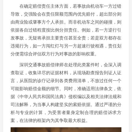
在确定赔偿责任主体方面，若事故由机动车一方过错
导致，交强险会在责任限额范围内优先赔付，超出部分则
由商业险或肇事方个人承担。而非机动车之间的碰撞，则
依据各自过错程度按比例分担责任。例如，若一方逆行引
发事故，无疑将承担主要责任甚至全责；若是双方都存在
违规行为，如一方闯红灯与另一方超速行驶相遇，责任划
分便需综合评估双方行为对事故的影响权重。
深圳交通事故赔偿律师在处理此类案件时，会深入调
查取证，收集详尽的证据材料，从现场勘查报告到证人证
言，从医院的诊疗记录到各类费用清单，不放过任何一个
可能影响赔偿金额的细节。同时，准确适用法律条文，依
据《中华人民共和国民法典》侵权编以及相关法律法规和
司法解释，为当事人构建坚实的索赔依据。通过严谨的分
析与专业的计算，为受害者量身定制合理的赔偿诉求方
案，在法律的框架内为其争取最大权益。