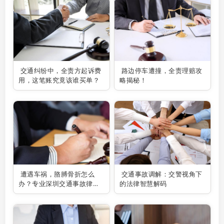
交通纠纷中，全责方起诉费
路边停车遭撞，全责理赔攻
用，这笔账究竟该谁买单？
略揭秘！
遭遇车祸，胳膊骨折怎么
交通事故调解：交警视角下
办？专业深圳交通事故律师
的法律智慧解码
助你维权