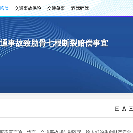
赔偿
交通事故保险
交通肇事
酒驾醉驾
通事故致肋骨七根断裂赔偿事宜
不言而喻。然而，交通事故却如影随形，给人们的生命财产安全