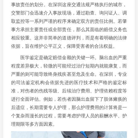
事故责任的划分。在深圳这座交通法规严格执行的城市，
交警部门会迅速介入事故现场，通过勘查、询问证人、调
取监控等一系列严谨的程序来确定双方的责任比例。若肇
事方承担主要责任或全部责任，那么其面临的赔偿义务也
相应较重。这并非简单的道德评判，而是有着明确的法律
依据，旨在维护公平正义，保障受害者的合法权益。
医学鉴定是确定赔偿金额的关键一环。脑出血的严重
程度差异极大，轻微的可能经过治疗短期内就能康复，而
严重的则可能导致终身残疾甚至危及生命。在深圳，专业
的司法鉴定机构会依据先进的医疗技术和严格的鉴定标
准，对伤者的伤残等级、后续治疗费用、护理依赖程度等
进行全面评估。例如，若伤者因脑出血留下了肢体瘫痪的
后遗症，长期需要专人护理，那么护理费用的计算将是一
个复杂而漫长的过程，需要考虑护理人员的薪酬水平、护
理期限等多方面因素。