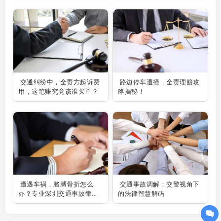
惑！
交通纠纷中，全责方起诉费
路边停车遭撞，全责理赔攻
用，这笔账究竟该谁买单？
略揭秘！
遭遇车祸，胳膊骨折怎么
交通事故调解：交警视角下
办？专业深圳交通事故律师
的法律智慧解码
助你维权