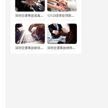
深圳交通事故逃逸律师：醉驾致人死亡逃逸谅解书与缓刑之深度剖析
12123违章处理新攻略：扣分罚款，一网打尽！
深圳交通事故赔偿律师解读交通事故十级赔偿金额的多维考量
深圳交通事故律师解读：全险车辆出事后保险赔偿那些事儿