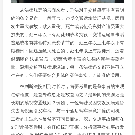
从法律规定的层面来看，刑法对于交通肇事罪有着明
确的条文界定。一般而言，违反交通运输管理法规，因而
发生重大事故，致人重伤、死亡或者使公私财产遭受重大
损失的，处三年以下有期徒刑或者拘役；交通运输肇事后
逃逸或者有其他特别恶劣情节的，处三年以上七年以下有
期徒刑；因逃逸致人死亡的，处七年以上有期徒刑。这看
似清晰的法条背后，却蕴含着丰富的法律内涵与实践考
量。深圳交通事故律师深知，每一条法律条文都不是孤立
存在的，它们需要结合具体的案件事实，才能准确适用。
在判断法院判刑时长时，首要考量的是肇事者的主观
过错程度。是意外疏忽还是故意为之？是瞬间的失误还是
长期的漠视交通规则？例如，一位驾驶员因突发疾病短暂
失去意识而引发车祸，与一个酒后驾车肆意冲撞的司机，
二者的主观恶性显然不可同日而语。深圳交通事故律师在
处理此类案件时，会仔细梳理证据，分析肇事者在事故发
生前的一系列行为和心理状态，力求精准界定其主观过