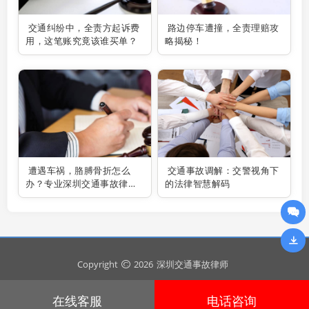
交通纠纷中，全责方起诉费
路边停车遭撞，全责理赔攻
用，这笔账究竟该谁买单？
略揭秘！
遭遇车祸，胳膊骨折怎么
交通事故调解：交警视角下
办？专业深圳交通事故律师
的法律智慧解码
助你维权
Copyright
2026
深圳交通事故律师
在线客服
电话咨询
粤ICP备2024295643号
安全运行
896
天