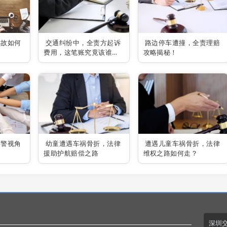
事故如何
交通纠纷中，全责方起诉
路边停车遭撞，全责理赔
费用，这笔账究竟该谁买
攻略揭秘！
单？
交警视角
幼童遭遇车祸骨折，法律
遭遇儿童车祸骨折，法律
援助护航赔偿之路
维权之路如何走？
深圳交