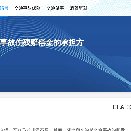
赔偿
交通事故保险
交通肇事
酒驾醉驾
事故伤残赔偿金的承担方
错，车水马龙川流不息。然而，随之而来的是交通事故的频发。