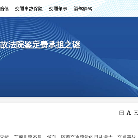
赔偿
交通事故保险
交通肇事
酒驾醉驾
故法院鉴定费承担之谜
错，车辆川流不息。然而，随着交通流量的日益增大，交通事故