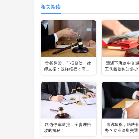
相关阅读
骨折鼻梁，车损赔偿，律
遭遇下班途中交
师支招：这样维权才高
工伤赔偿你知多少
效！
深圳交通事故律师
疑答惑！
路边停车遭撞，全责理赔
遭遇车祸，胳膊
攻略揭秘！
办？专业深圳交通
师助你维权