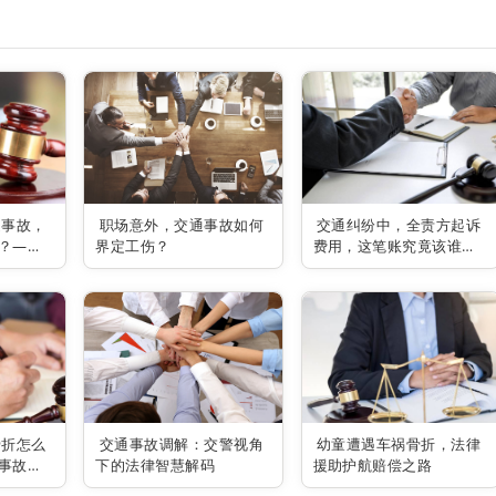
通事故，
职场意外，交通事故如何
交通纠纷中，全责方起诉
？——
界定工伤？
费用，这笔账究竟该谁买
为你解
单？
骨折怎么
交通事故调解：交警视角
幼童遭遇车祸骨折，法律
事故律
下的法律智慧解码
援助护航赔偿之路