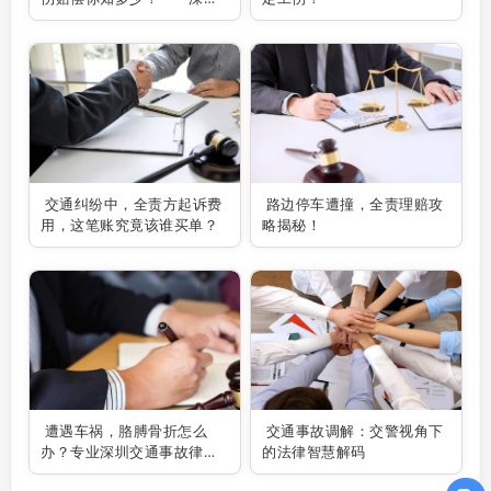
交通事故律师为你解疑答
惑！
交通纠纷中，全责方起诉费
路边停车遭撞，全责理赔攻
用，这笔账究竟该谁买单？
略揭秘！
遭遇车祸，胳膊骨折怎么
交通事故调解：交警视角下
办？专业深圳交通事故律师
的法律智慧解码
助你维权