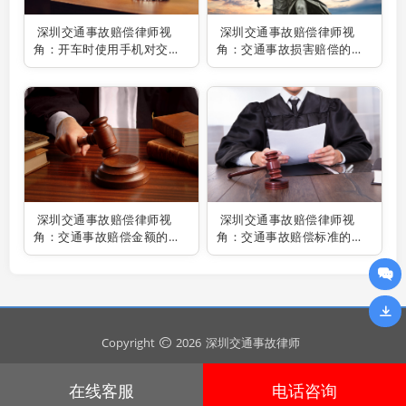
深圳交通事故赔偿律师视
深圳交通事故赔偿律师视
角：开车时使用手机对交通
角：交通事故损害赔偿的调
事故赔偿的影响探究
解之道
深圳交通事故赔偿律师视
深圳交通事故赔偿律师视
角：交通事故赔偿金额的精
角：交通事故赔偿标准的多
准界定与法律依据
样情形剖析
Copyright
2026
深圳交通事故律师
在线客服
电话咨询
粤ICP备2024295643号
安全运行
894
天