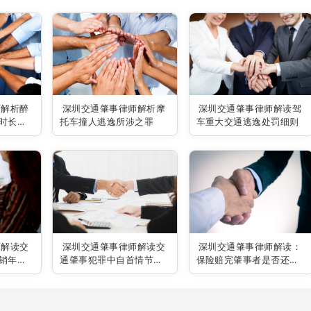
师解析醉
深圳交通肇事律师解析摩
深圳交通肇事律师解读驾
时长问
托车撞人逃逸所涉之罪
车重大交通逃逸处罚细则
师解读交
深圳交通肇事律师解读交
深圳交通肇事律师解读：
销年限
通肇事犯罪中自首情节的
保险赔完肇事者是否还担
处理之道
责